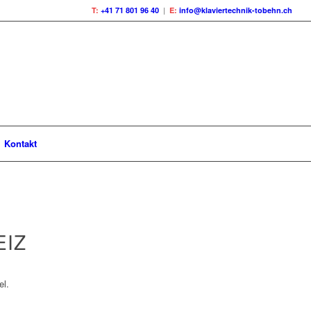
T:
+41 71 801 96 40
|
E:
info@klaviertechnik-tobehn.ch
Kontakt
EIZ
el.