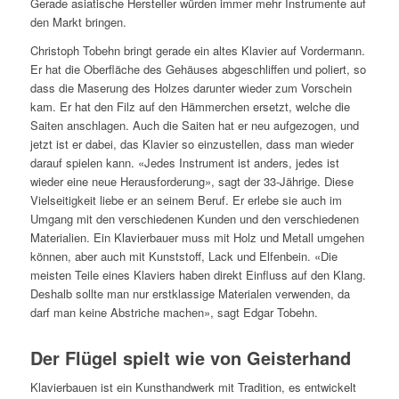
Gerade asiatische Hersteller würden immer mehr Instrumente auf
den Markt bringen.
Christoph Tobehn bringt gerade ein altes Klavier auf Vordermann.
Er hat die Oberfläche des Gehäuses abgeschliffen und poliert, so
dass die Maserung des Holzes darunter wieder zum Vorschein
kam. Er hat den Filz auf den Hämmerchen ersetzt, welche die
Saiten anschlagen. Auch die Saiten hat er neu aufgezogen, und
jetzt ist er dabei, das Klavier so einzustellen, dass man wieder
darauf spielen kann. «Jedes Instrument ist anders, jedes ist
wieder eine neue Herausforderung», sagt der 33-Jährige. Diese
Vielseitigkeit liebe er an seinem Beruf. Er erlebe sie auch im
Umgang mit den verschiedenen Kunden und den verschiedenen
Materialien. Ein Klavierbauer muss mit Holz und Metall umgehen
können, aber auch mit Kunststoff, Lack und Elfenbein. «Die
meisten Teile eines Klaviers haben direkt Einfluss auf den Klang.
Deshalb sollte man nur erstklassige Materialen verwenden, da
darf man keine Abstriche machen», sagt Edgar Tobehn.
Der Flügel spielt wie von Geisterhand
Klavierbauen ist ein Kunsthandwerk mit Tradition, es entwickelt