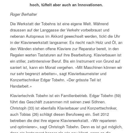
hoch, tüftelt aber auch an Innovationen.
Roger Berhalter
Die Werkstatt der Tobehns ist eine eigene Welt. Während
draussen auf der Langgasse der Verkehr vorbeibraust und
nebenan Autopneus im Akkord gewechselt werden, tickt die Uhr
in der Klavierwerkstatt langsamer. Es riecht nach Holz und Öl, an
den Wänden stehen offene Klaviere zur Reparatur bereit, in den
Regalen warten Tastaturen auf ihre Bearbeitung. Klavierbauen ist
ein stiller, zeitintensiver Beruf. Bis ein Instrument von Grund auf
saniert ist, kann ein Monat vergehen. «Mit Maschinen können wir
nur sehr begrenzt arbeiten», sagt Klavierbaumeister und
Konzerttechniker Edgar Tobehn. «Der grösste Teil ist
Handarbeit.»
Klaviertechnik Tobehn ist ein Familienbetrieb. Edgar Tobehn (59)
führt das Geschäft zusammen mit seinen zwei Söhnen.
Christoph (33) ist ebenfalls Klavierbauer und Konzerttechniker,
auch Tobias (26) schlägt diesen Berufsweg ein. Seit 2012
betreiben die drei ihre eigene Klavierwerkstatt. «Wir reparieren
und optimieren», sagt Christoph Tobehn. Denn es ist gut möglich,
dass ein Instrument besser als wie neu klingt, wenn es die