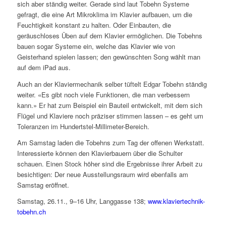
sich aber ständig weiter. Gerade sind laut Tobehn Systeme
gefragt, die eine Art Mikroklima im Klavier aufbauen, um die
Feuchtigkeit konstant zu halten. Oder Einbauten, die
geräuschloses Üben auf dem Klavier ermöglichen. Die Tobehns
bauen sogar Systeme ein, welche das Klavier wie von
Geisterhand spielen lassen; den gewünschten Song wählt man
auf dem iPad aus.
Auch an der Klaviermechanik selber tüftelt Edgar Tobehn ständig
weiter. «Es gibt noch viele Funktionen, die man verbessern
kann.» Er hat zum Beispiel ein Bauteil entwickelt, mit dem sich
Flügel und Klaviere noch präziser stimmen lassen – es geht um
Toleranzen im Hundertstel-Millimeter-Bereich.
Am Samstag laden die Tobehns zum Tag der offenen Werkstatt.
Interessierte können den Klavierbauern über die Schulter
schauen. Einen Stock höher sind die Ergebnisse ihrer Arbeit zu
besichtigen: Der neue Ausstellungsraum wird ebenfalls am
Samstag eröffnet.
Samstag, 26.11., 9–16 Uhr, Langgasse 138;
www.klaviertechnik-
tobehn.ch