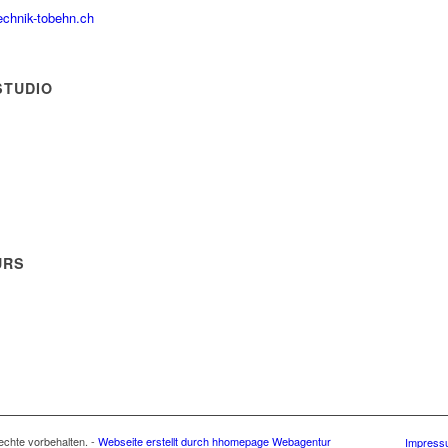
echnik-tobehn.ch
STUDIO
URS
echte vorbehalten. -
Webseite erstellt durch hhomepage Webagentur
Impress