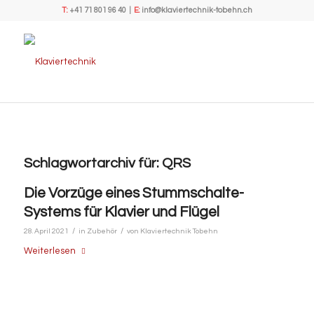
T:
+41 71 801 96 40
|
E:
info@klaviertechnik-tobehn.ch
Schlagwortarchiv für:
QRS
Die Vorzüge eines Stummschalte-
Systems für Klavier und Flügel
/
/
28. April 2021
in
Zubehör
von
Klaviertechnik Tobehn
Weiterlesen